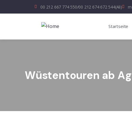
00 212 667 774 550
/
00 212 674 672 544
(Ali)
ma
Startseite
Wüstentouren ab Ag