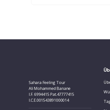
Üb
Übe
Sahara Feeling Tour
Ali Mohammed Banane
Wü
I.F. 6994415 Pat.47777415
I.C.E.001543891000014
Tag