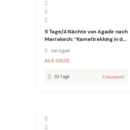
5 Tage/4 Nächte von Agadir nach
Marrakech: “Kameltrekking in der
Wüste von Erg Chigaga, Oasen,
Von Agadir
Kasbahs und Schluchten”
Ab
€ 500,00
05 Tage
Erkunden