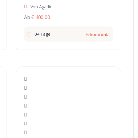
und die Oase des Draatals nach
Von Agadir
Marrakech”
Ab
€ 400,00
04 Tage
Erkunden