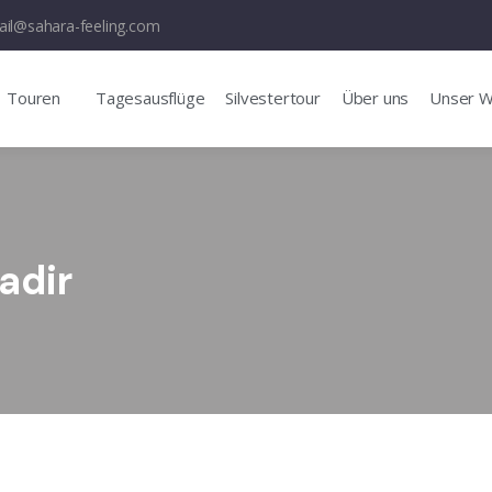
il@sahara-feeling.com
Touren
Tagesausflüge
Silvestertour
Über uns
Unser 
adir