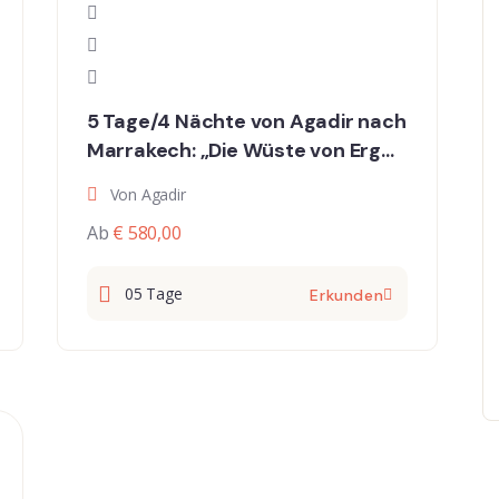
5 Tage/4 Nächte von Agadir nach
Marrakech: „Die Wüste von Erg
Chebbi, Oasen und Schluchten
Von Agadir
des Dades und das Tal der 1000
Ab
€ 580,00
Kasbahs“
05 Tage
Erkunden