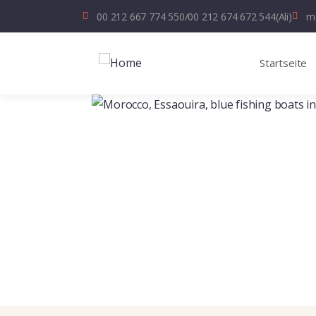
00 212 667 774 550
/
00 212 674 672 544
(Ali)
ma
Startseite