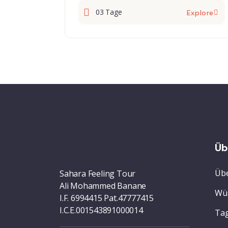
03 Tage
Explore
Üb
Übe
Sahara Feeling Tour
Ali Mohammed Banane
Wü
I.F. 6994415 Pat.47777415
I.C.E.001543891000014
Tag