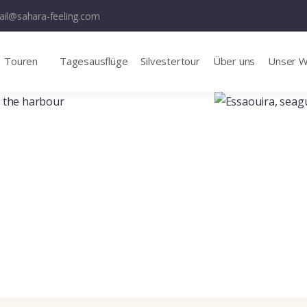
il@sahara-feeling.com
Touren
Tagesausflüge
Silvestertour
Über uns
Unser 