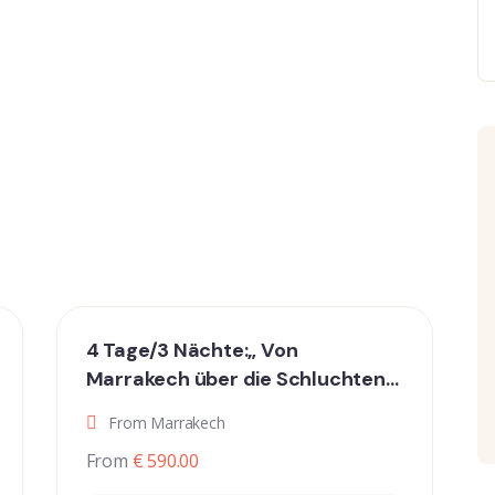
4 Tage/3 Nächte:„ Von
Marrakech über die Schluchten
des Dades und die großen Dünen
From Marrakech
von Erg Chebbi nach Fes“
From
€ 590.00