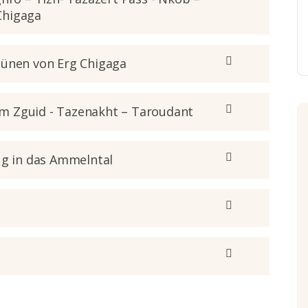
Chigaga
Dünen von Erg Chigaga
Foum Zguid - Tazenakht – Taroudant
ug in das Ammelntal