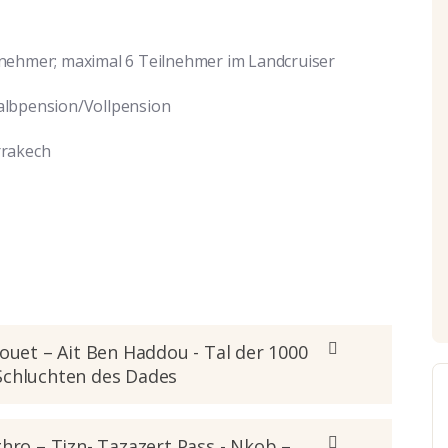
lnehmer; maximal 6 Teilnehmer im Landcruiser
Halbpension/Vollpension
rrakech
louet – Ait Ben Haddou - Tal der 1000
Schluchten des Dades
ghro – Tizn- Tazazert Pass - Nkob –