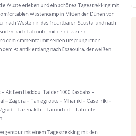
 die Wüste erleben und ein schönes Tagestrekking mit
omfortablen Wüstencamp in Mitten der Dünen von
ur nach Westen in das fruchtbaren Soustal und nach
 Süden nach Tafroute, mit den bizarren
und dem Ammelntal mit seinen ursprünglichen
 dem Atlantik entlang nach Essaouira, der weißen
t – Ait Ben Haddou Tal der 1000 Kasbahs –
al – Zagora – Tamegroute – Mhamid – Oase Iriki –
 Zguid – Tazenakth – Taroudant – Tafroute –
h
ewagentour mit einem Tagestrekking mit den