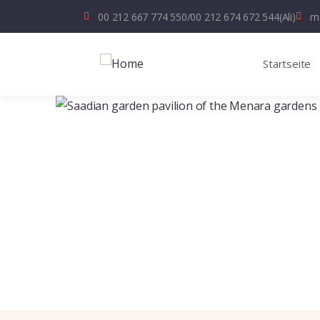
00 212 667 774 550
/
00 212 674 672 544
(Ali)
ma
Startseite