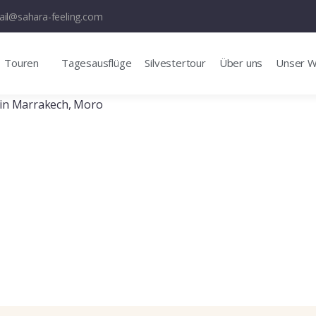
il@sahara-feeling.com
Touren
Tagesausflüge
Silvestertour
Über uns
Unser 