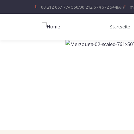
00 212 667 774 550
/
00 212 674 672 544
(Ali)
ma
Startseite