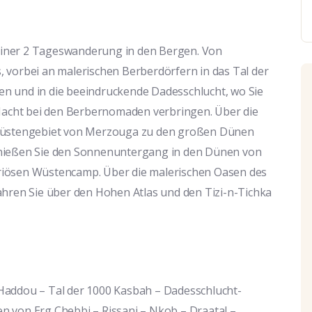
t einer 2 Tageswanderung in den Bergen. Von
 vorbei an malerischen Berberdörfern in das Tal der
n und in die beeindruckende Dadesschlucht, wo Sie
acht bei den Berbernomaden verbringen. Über die
 Wüstengebiet von Merzouga zu den großen Dünen
enießen Sie den Sonnenuntergang in den Dünen von
riösen Wüstencamp. Über die malerischen Oasen des
ahren Sie über den Hohen Atlas und den Tizi-n-Tichka
 Haddou – Tal der 1000 Kasbah – Dadesschlucht-
 von Erg Chebbi – Rissani – Nkob – Draatal –