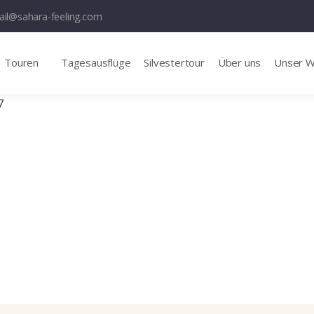
il@sahara-feeling.com
Touren
Tagesausflüge
Silvestertour
Über uns
Unser 