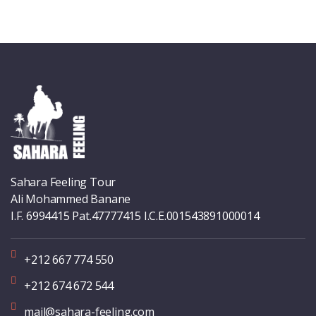
Sahara Feeling Tour
Ali Mohammed Banane
I.F. 6994415 Pat.47777415 I.C.E.001543891000014
+212 667 774 550
+212 674 672 544
mail@sahara-feeling.com