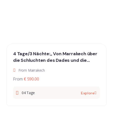
4 Tage/3 Nächte:„ Von Marrakech über
die Schluchten des Dades und die
großen Dünen von Erg Chebbi nach Fes“
From Marrakech
From
€ 590.00
04 Tage
Explore